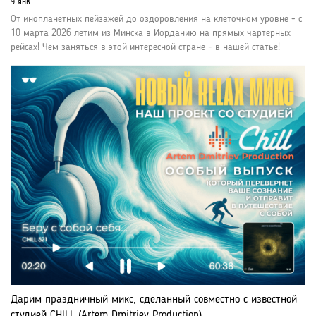
9 янв.
От инопланетных пейзажей до оздоровления на клеточном уровне - с
10 марта 2026 летим из Минска в Иорданию на прямых чартерных
рейсах! Чем заняться в этой интересной стране - в нашей статье!
Дарим праздничный микс, сделанный совместно с известной
студией CHILL (Artem Dmitriev Production)