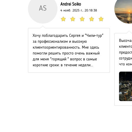
Andrei Soiko
AS
 13:59:20
4 нояб. 2025 г., 20:18:38
ервого
Хочу поблагодарить Сергея и "Чили-тур"
Высоча
 за
за профессионализм и высокую
клиент
документов
клиентоориентированность. Мне здесь
предост
помогли решить просто очень важный
сотрудн
для меня "горящий " вопрос в самые
что ко
короткие сроки: в течение недели...