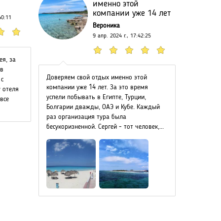
именно этой
компании уже 14 лет
40:11
Вероника
9 апр. 2024 г., 17:42:25
ея, за
Пишу отзы
в
Доверяем свой отдых именно этой
душу греет
 с
компании уже 14 лет. За это время
фауны и ф
 отеля
успели побывать в Египте, Турции,
обезьянки
все
Болгарии дважды, ОАЭ и Кубе. Каждый
павлины и
раз организация тура была
огромное с
бесукоризненной. Сергей - тот человек,...