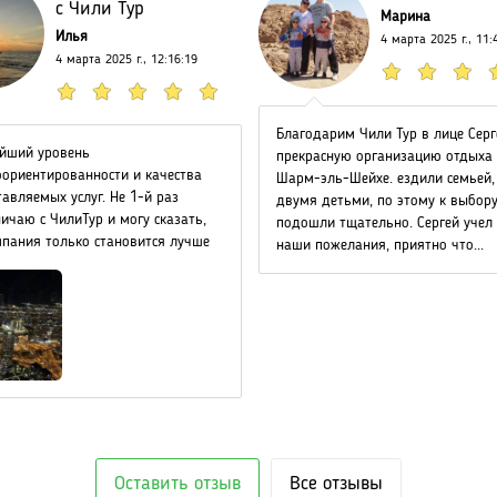
с Чили Тур
Марина
Илья
4 марта 2025 г., 11:
4 марта 2025 г., 12:16:19
Благодарим Чили Тур в лице Серг
йший уровень
прекрасную организацию отдыха 
оориентированности и качества
Шарм-эль-Шейхе. ездили семьей,
авляемых услуг. Не 1-й раз
двумя детьми, по этому к выбору
ичаю с ЧилиТур и могу сказать,
подошли тщательно. Сергей учел 
мпания только становится лучше
наши пожелания, приятно что...
Оставить отзыв
Все отзывы